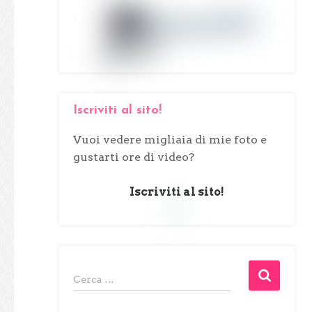
Iscriviti al sito!
Vuoi vedere migliaia di mie foto e
gustarti ore di video?
Iscriviti al sito!
R
Cerca …
i
c