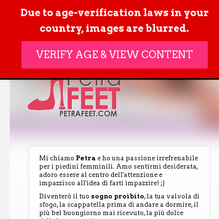
ACCESSO
Due to age-verification laws in your
MEMBRI
country, images are blurred.
VERIFY AGE & VIEW CONTENT
Mi chiamo
Petra
e ho una passione irrefrenabile
per i piedini femminili. Amo sentirmi desiderata,
adoro essere al centro dell'attenzione e
impazzisco all'idea di farti impazzire! ;)
Diventerò il tuo
sogno proibito
, la tua valvola di
sfogo, la scappatella prima di andare a dormire, il
più bel buongiorno mai ricevuto, la più dolce