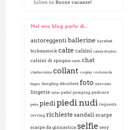
Julien
su
Buone vacanze!
Nel mio blog parlo di…
ballerine
autoreggenti
barefeet
calze
calzini
birkenstock
calzini di nylon
chat
calzini di spugna
cam
collant
chattaconme
cosplay
costume da
foto
décolleté
dangling
bagno
intervista
lingerie
pedal pumping
pedicure
nylon
piedi nudi
piedi
requests
petra
richieste
sandali
scarpe
revving
selfie
scarpe da ginnastica
sexy