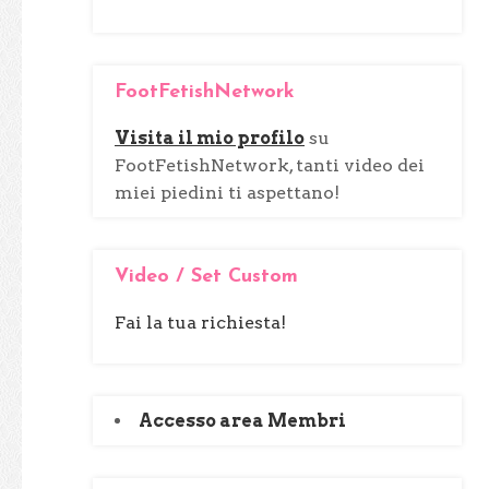
e
r
c
FootFetishNetwork
a
p
Visita il mio profilo
su
e
FootFetishNetwork, tanti video dei
r
miei piedini ti aspettano!
:
Video / Set Custom
Fai la tua richiesta!
Accesso area Membri