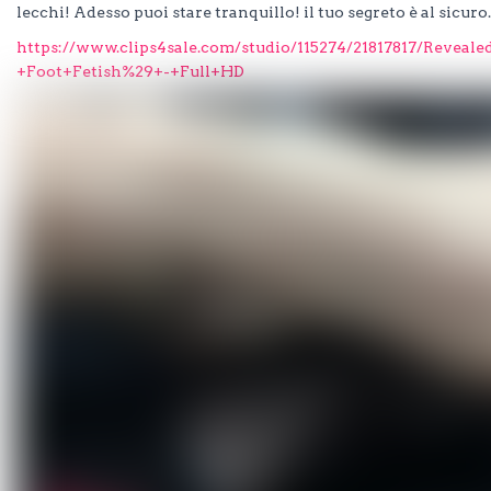
lecchi! Adesso puoi stare tranquillo! il tuo segreto è al sicuro..
https://www.clips4sale.com/studio/115274/21817817/Reveal
+Foot+Fetish%29+-+Full+HD