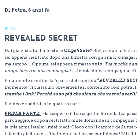
Di
Petra
,
6 anni
fa
BLOG
REVEALED SECRET
Hai già visitato il mio store
Clips4Sale?
Bhè, se non lo hai a
sei appena rientrato dopo una birretta con gli amici, o magari 
maltempo… Oppure, sei appena rimasto
solo!
Tua moglie è and
tempo libero in mia compagnia!
….In mia dolce, compagnia! :D
Finalmente è online la 4 parte del capitolo
“REVEALED SEC
momento! Ti riassumo brevemente il contenuto così potrai fa
tramite i link! Perchè sono più che sicura che vorrai averli!
Il video è suddiviso in quattro parti;
PRIMA PARTE:
Ho scoperto il tuo segreto! So della tua pass
parcheggio, e dopo averti fatto mille domande in compagnia d
la mia arma letale: i miei piedi. Gioco con il cambio della macc
ti faccio piedino e… finalmente hai preso confidenza! Mi sfili i 