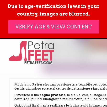
Due to age-verification laws in your
country, images are blurred.
VERIFY AGE & VIEW CONTENT
Mi chiamo
Petra
e ho una passione irrefrenabile per i pi
desiderata, adoro essere al centro dell'attenzione e impazzisc
Diventerò il tuo
sogno proibito
, la tua valvola di sfogo, 
dormire, il più bel buongiorno mai ricevuto, la più dolce del
Qui, potrai finalmente realizzare le fantasie più intime... 