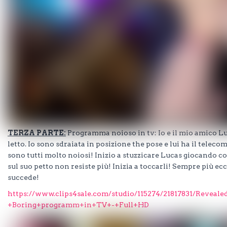
TERZA PARTE:
Programma noioso in tv: Io e il mio amico Lu
letto. Io sono sdraiata in posizione the pose e lui ha il tele
sono tutti molto noiosi! Inizio a stuzzicare Lucas giocando c
sul suo petto non resiste più! Inizia a toccarli! Sempre più ec
succede!
https://www.clips4sale.com/studio/115274/21817831/Reveal
+Boring+programm+in+TV+-+Full+HD