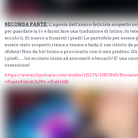
SECONDA PARTE:
L’agonia dell’amico feticista scoperto non
per guardare la tv e farmi fare una traduzione di latino. In te
eccolo li. Di nuovo a fissarmi i piedi! Le pantofole per essere 
essere stato scoperto riesce a tenere a bada il suo istinto da
sfidata! Non da lui! Inizio a provocarlo con il mio piedino. Gl
i piedi…. lui eccitato inizia ad annusarli e leccarli! E’ una cau
ossessione!
https://www.clips4sale.com/studio/115274/21817845/Revea
+Foot+Fetish%29+-+Full+HD