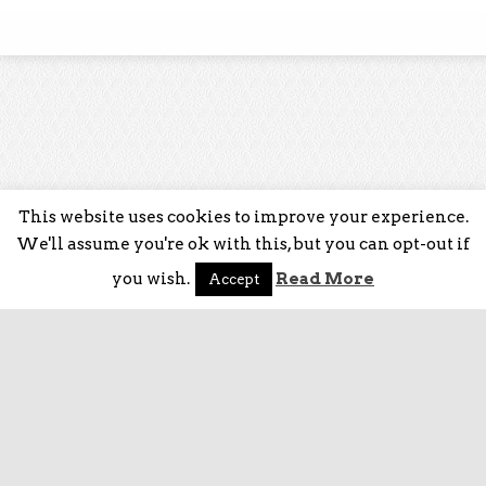
This website uses cookies to improve your experience.
We'll assume you're ok with this, but you can opt-out if
you wish.
Read More
Accept
HOME
SHOP
ISCRIVITI
MEMBRI
©2017 PetraFeet.com - Tutti i diritti riservati.
Tutte le modelle avevano già compiuto la maggiore età quando sono state fotografate.
18 U.S.C. 2257 Record-Keeping Requirements Compliance Statement