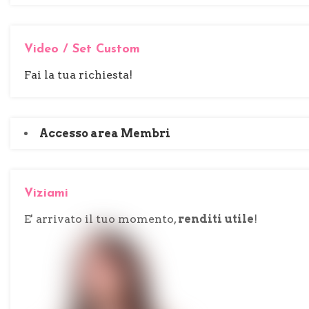
:
Video / Set Custom
Fai la tua richiesta!
Accesso area Membri
Viziami
E' arrivato il tuo momento,
renditi utile
!