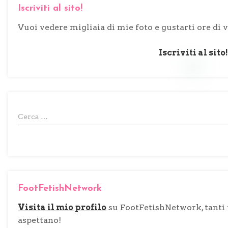
Iscriviti al sito!
Vuoi vedere migliaia di mie foto e gustarti ore di 
Iscriviti al sito!
R
Cerca …
i
c
e
r
c
FootFetishNetwork
a
p
Visita il mio profilo
su FootFetishNetwork, tanti v
e
aspettano!
r