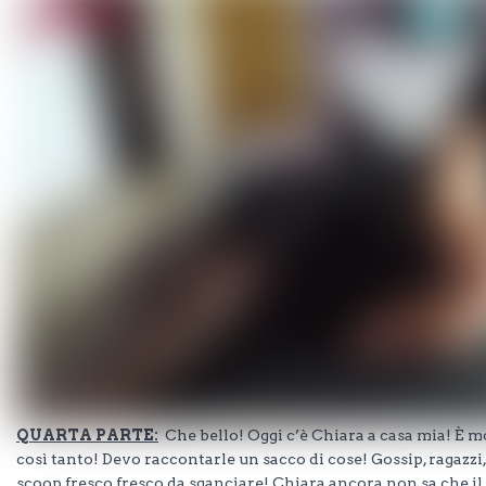
QUARTA PARTE:
Che bello! Oggi c’è Chiara a casa mia! È 
così tanto! Devo raccontarle un sacco di cose! Gossip, ragazzi,
scoop fresco fresco da sganciare! Chiara ancora non sa che il