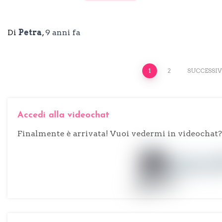
Di
Petra
,
9 anni
fa
Paginazione
1
2
SUCCESSIV
degli
Accedi alla videochat
articoli
Finalmente è arrivata! Vuoi vedermi in videochat? 