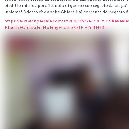
piedi! Io mi sto approfittando di questo suo segreto da un p
insieme! Adesso che anche Chiara è al corrente del segreto d
https://www.clips4sale.com/studio/115274/21817919/Revea
+Today+Chiara+is+to+my+home%21+-+Full+HD