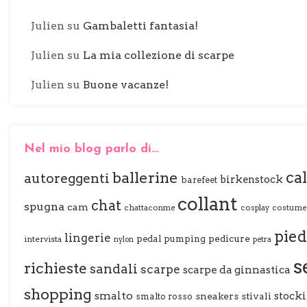
Julien
su
Gambaletti fantasia!
Julien
su
La mia collezione di scarpe
Julien
su
Buone vacanze!
Nel mio blog parlo di…
ballerine
ca
autoreggenti
birkenstock
barefeet
collant
chat
spugna
cam
chattaconme
cosplay
costume 
pied
lingerie
pedal pumping
pedicure
intervista
petra
nylon
s
richieste
sandali
scarpe
scarpe da ginnastica
shopping
smalto
stock
sneakers
stivali
smalto rosso