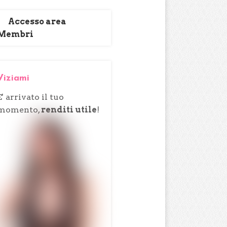
Accesso area
Membri
Viziami
E' arrivato il tuo
momento,
renditi utile
!