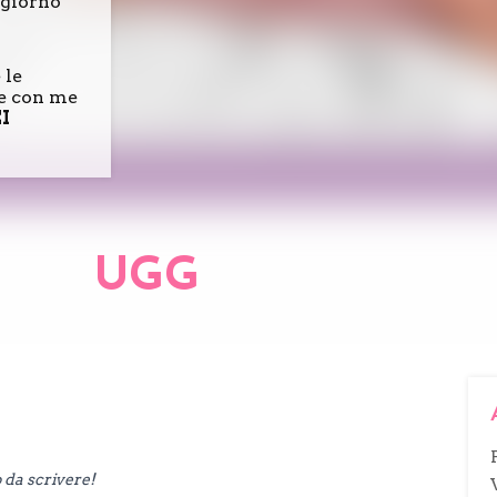
ngiorno
 le
re con me
EI
UGG
 da scrivere!