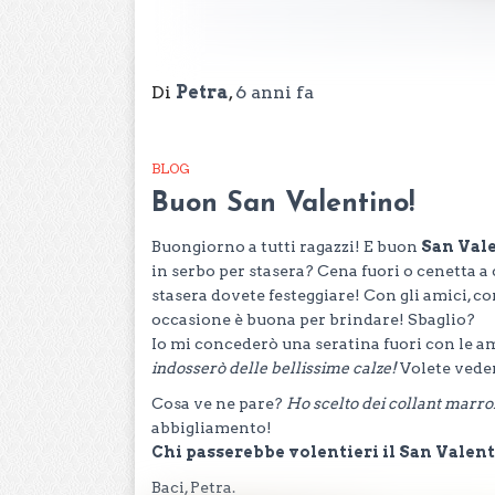
Di
Petra
,
6 anni
fa
BLOG
Buon San Valentino!
Buongiorno a tutti ragazzi! E buon
San Val
in serbo per stasera? Cena fuori o cenetta a
stasera dovete festeggiare! Con gli amici, 
occasione è buona per brindare! Sbaglio?
Io mi concederò una seratina fuori con le am
indosserò delle bellissime calze!
Volete veder
Cosa ve ne pare?
Ho scelto dei collant marro
abbigliamento!
Chi passerebbe volentieri il San Valenti
Baci, Petra.