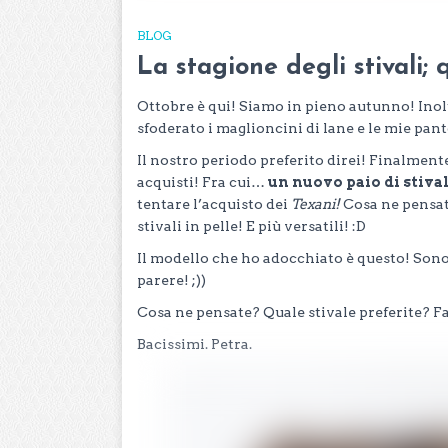
BLOG
La stagione degli stivali; q
Ottobre è qui! Siamo in pieno autunno! Inolt
sfoderato i maglioncini di lane e le mie pa
Il nostro periodo preferito direi! Finalment
acquisti! Fra cui…
un nuovo paio di stival
tentare l’acquisto dei
Texani!
Cosa ne pensate
stivali in pelle! E più versatili! :D
Il modello che ho adocchiato è questo! Son
parere! ;))
Cosa ne pensate? Quale stivale preferite? F
Bacissimi. Petra.