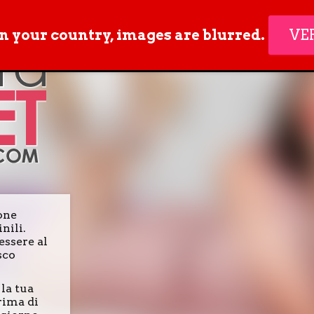
in your country, images are blurred.
VE
one
nili.
essere al
sco
, la tua
prima di