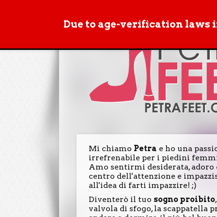
Due to age-verification laws 
Mi chiamo
Petra
e ho una passi
irrefrenabile per i piedini femmi
Amo sentirmi desiderata, adoro 
centro dell'attenzione e impazzi
all'idea di farti impazzire! ;)
Diventerò il tuo
sogno proibito
valvola di sfogo, la scappatella 