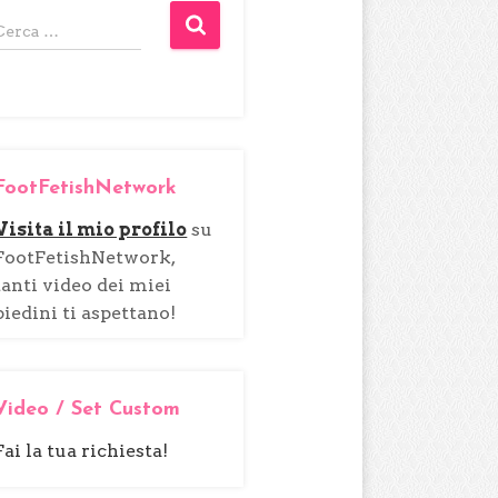
R
Cerca …
i
c
e
r
c
FootFetishNetwork
a
p
Visita il mio profilo
su
e
FootFetishNetwork,
r
tanti video dei miei
piedini ti aspettano!
Video / Set Custom
Fai la tua richiesta!