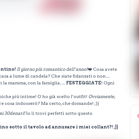
entino!
Il giorno più romantico dell’anno!
❤️ Cosa avete
 casa a lume di candela? Che siate fidanzati o non…
con la mamma, con la famiglia….
FESTEGGIATE
! Ogni
iche più intime! O ho già scelto l’outfit!
Ovviamente,
e cosa indosserò? Ma certo, che domande! ;))
ni 30denari!
Io li trovi perfetti sotto questo
no sotto il tavolo ad annusare i miei collant?! ;))