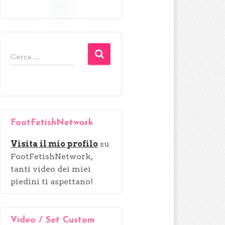
R
Cerca …
i
c
e
r
c
FootFetishNetwork
a
p
Visita il mio profilo
su
e
FootFetishNetwork,
r
tanti video dei miei
:
piedini ti aspettano!
Video / Set Custom