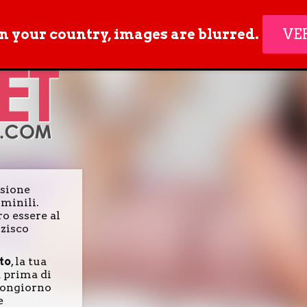
in your country, images are blurred.
VE
ssione
mminili.
o essere al
zzisco
to
, la tua
a prima di
buongiorno
e