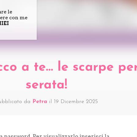
are le
idere con me
MIEI
cco a te… le scarpe pe
serata!
ubblicato da
Petra
il
19 Dicembre 2025
 password. Per visualizzarlo inserisci la