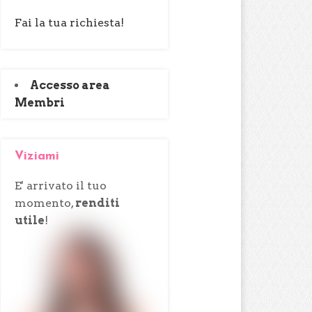
Fai la tua richiesta!
Accesso area
Membri
Viziami
E' arrivato il tuo
momento,
renditi
utile
!