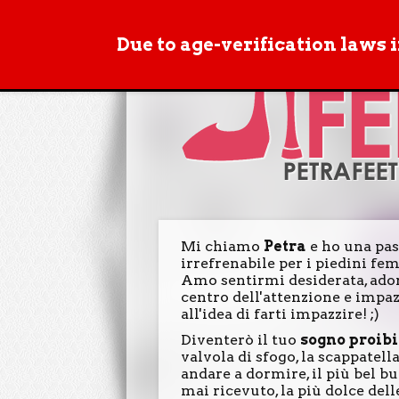
Due to age-verification laws 
Mi chiamo
Petra
e ho una pa
irrefrenabile per i piedini fe
Amo sentirmi desiderata, ador
centro dell'attenzione e impa
all'idea di farti impazzire! ;)
Diventerò il tuo
sogno proibi
valvola di sfogo, la scappatell
andare a dormire, il più bel 
mai ricevuto, la più dolce dell