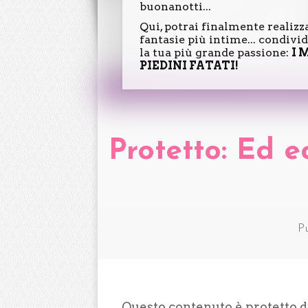
buonanotti...
Qui, potrai finalmente realizz
fantasie più intime... condiv
la tua più grande passione:
I 
PIEDINI FATATI!
Protetto: Ed e
P
Questo contenuto è protetto da