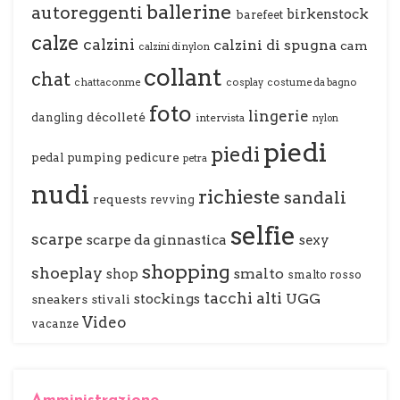
ballerine
autoreggenti
birkenstock
barefeet
calze
calzini
calzini di spugna
cam
calzini di nylon
collant
chat
chattaconme
cosplay
costume da bagno
foto
lingerie
décolleté
dangling
intervista
nylon
piedi
piedi
pedal pumping
pedicure
petra
nudi
richieste
sandali
requests
revving
selfie
scarpe
scarpe da ginnastica
sexy
shopping
shoeplay
smalto
shop
smalto rosso
tacchi alti
stockings
UGG
sneakers
stivali
Video
vacanze