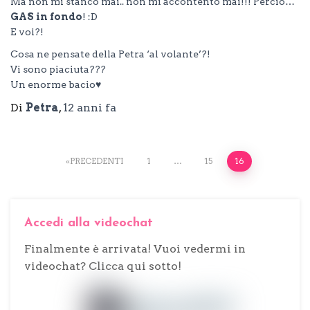
Ma non mi stanco mai.. non mi accontento mai!!! Perciò…
GAS in fondo
! :D
E voi?!
Cosa ne pensate della Petra ‘al volante’?!
Vi sono piaciuta???
Un enorme bacio♥
Di
Petra
,
12 anni
fa
Paginazione
PRECEDENTI
1
…
15
16
degli
Accedi alla videochat
articoli
Finalmente è arrivata! Vuoi vedermi in
videochat? Clicca qui sotto!