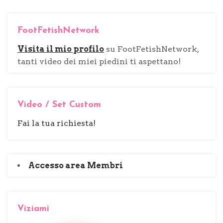
r
c
FootFetishNetwork
a
p
Visita il mio profilo
su FootFetishNetwork,
e
tanti video dei miei piedini ti aspettano!
r
:
Video / Set Custom
Fai la tua richiesta!
Accesso area Membri
Viziami