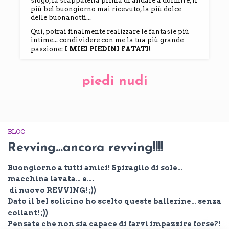
sfogo, la scappatella prima di andare a dormire, il
più bel buongiorno mai ricevuto, la più dolce
delle buonanotti...
Qui, potrai finalmente realizzare le fantasie più
intime... condividere con me la tua più grande
passione:
I MIEI PIEDINI FATATI!
piedi nudi
BLOG
Revving…ancora revving!!!!
Buongiorno a tutti amici! Spiraglio di sole…
macchina lavata… e….
di nuovo REVVING! ;))
Dato il bel solicino ho scelto queste ballerine… senza
collant! ;))
Pensate che non sia capace di farvi impazzire forse?!