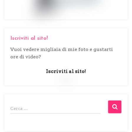
Iscriviti al sito!
Vuoi vedere migliaia di mie foto e gustarti
ore di video?
Iscriviti al sito!
R
Cerca …
i
c
e