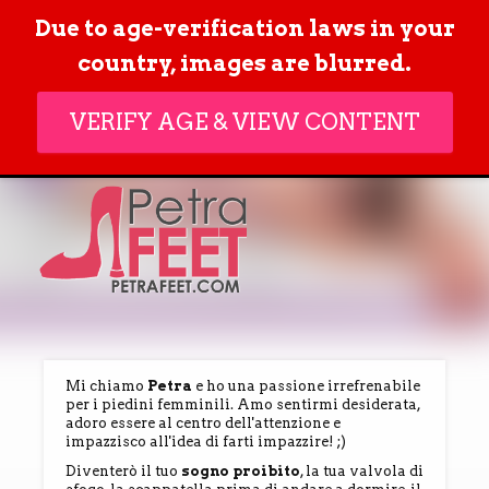
Due to age-verification laws in your
ACCESSO
country, images are blurred.
MEMBRI
VERIFY AGE & VIEW CONTENT
Mi chiamo
Petra
e ho una passione irrefrenabile
per i piedini femminili. Amo sentirmi desiderata,
adoro essere al centro dell'attenzione e
impazzisco all'idea di farti impazzire! ;)
Diventerò il tuo
sogno proibito
, la tua valvola di