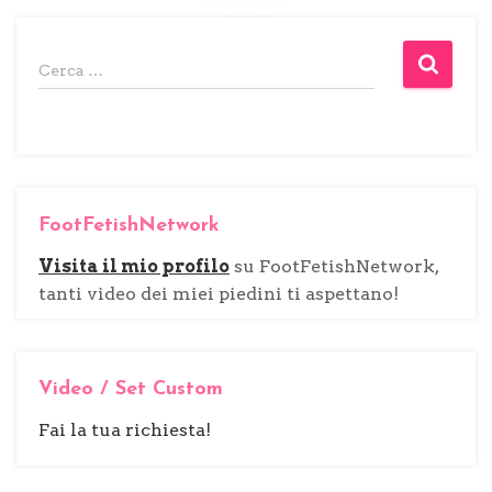
R
Cerca …
i
c
e
r
c
FootFetishNetwork
a
p
Visita il mio profilo
su FootFetishNetwork,
e
tanti video dei miei piedini ti aspettano!
r
:
Video / Set Custom
Fai la tua richiesta!