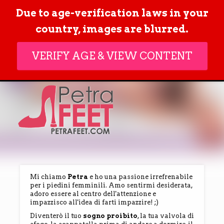
Due to age-verification laws in your
ACCESSO
country, images are blurred.
MEMBRI
VERIFY AGE & VIEW CONTENT
Mi chiamo
Petra
e ho una passione irrefrenabile
per i piedini femminili. Amo sentirmi desiderata,
adoro essere al centro dell'attenzione e
impazzisco all'idea di farti impazzire! ;)
Diventerò il tuo
sogno proibito
, la tua valvola di