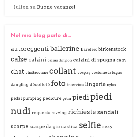
Julien
su
Buone vacanze!
Nel mio blog parlo di…
ballerine
autoreggenti
birkenstock
barefeet
calze
calzini
calzini di spugna
cam
calzini di nylon
collant
chat
chattaconme
cosplay
costume da bagno
foto
lingerie
décolleté
dangling
intervista
nylon
piedi
piedi
pedal pumping
pedicure
petra
nudi
richieste
sandali
requests
revving
selfie
scarpe
scarpe da ginnastica
sexy