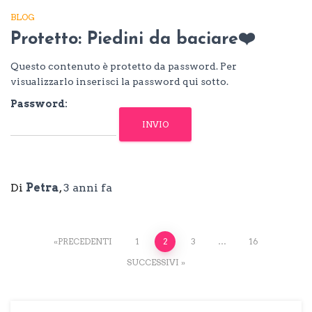
BLOG
Protetto: Piedini da baciare❤️
Questo contenuto è protetto da password. Per
visualizzarlo inserisci la password qui sotto.
Password:
Di
Petra
,
3 anni
fa
Paginazione
PRECEDENTI
1
2
3
…
16
SUCCESSIVI
degli
articoli