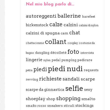
Nel mio blog parlo di…
ballerine
autoreggenti
barefeet
calze
calzini
birkenstock
calzini di nylon
chat
calzini di spugna
cam
collant
chattaconme
cosplay
costume da
foto
décolleté
dangling
bagno
intervista
lingerie
pedal pumping
pedicure
nylon
piedi nudi
piedi
requests
petra
richieste
sandali
scarpe
revving
selfie
scarpe da ginnastica
sexy
shopping
shoeplay
smalto
shop
stockings
sneakers
stivali
smalto rosso