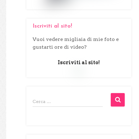
Iscriviti al sito!
Vuoi vedere migliaia di mie foto e
gustarti ore di video?
Iscriviti al sito!
R
Cerca …
i
c
e
r
c