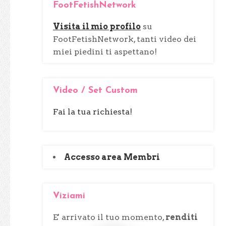
FootFetishNetwork
a
p
Visita il mio profilo
su
e
FootFetishNetwork, tanti video dei
r
miei piedini ti aspettano!
:
Video / Set Custom
Fai la tua richiesta!
Accesso area Membri
Viziami
E' arrivato il tuo momento,
renditi