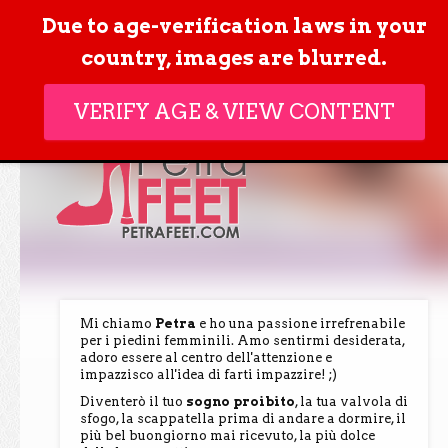
ACCESSO
Due to age-verification laws in your
MEMBRI
country, images are blurred.
VERIFY AGE & VIEW CONTENT
Mi chiamo
Petra
e ho una passione irrefrenabile
per i piedini femminili. Amo sentirmi desiderata,
adoro essere al centro dell'attenzione e
impazzisco all'idea di farti impazzire! ;)
Diventerò il tuo
sogno proibito
, la tua valvola di
sfogo, la scappatella prima di andare a dormire, il
più bel buongiorno mai ricevuto, la più dolce